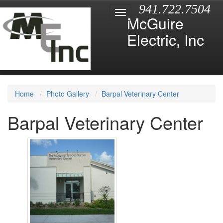
941.722.7504
McGuire
Electric, Inc
Home
Photo Gallery
Barpal Veterinary Center
Barpal Veterinary Center